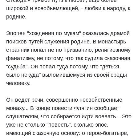
Отсюда - прямой путь к любви, еще более
широкой и всеобъемлющей, - любви к народу, к
родине.
Эпопея "хождения по мукам" оказалась драмой
поисков путей служения родине. В монастырь
странник попал не по призванию, религиозному
фанатизму, не потому, что так судила сказочная
"судьба". Он попал туда потому, что "деться
было некуда" выломившемуся из своей среды
человеку.
Он ведет речи, совершенно несвойственные
монаху... В конце повести Флягин сообщает
слушателям, что собирается идти воевать... Это
уже не столько "повесть", сколько эпос,
имеющий сказочную основу: о герое-богатыре,