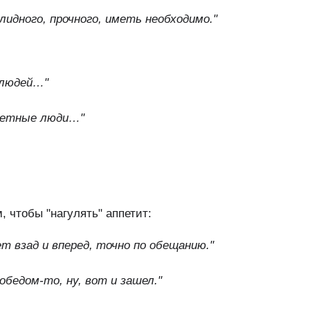
олидного, прочного, иметь необходимо."
 людей…"
очетные люди…"
 чтобы "нагулять" аппетит:
т взад и вперед, точно по обещанию."
обедом‑то, ну, вот и зашел."