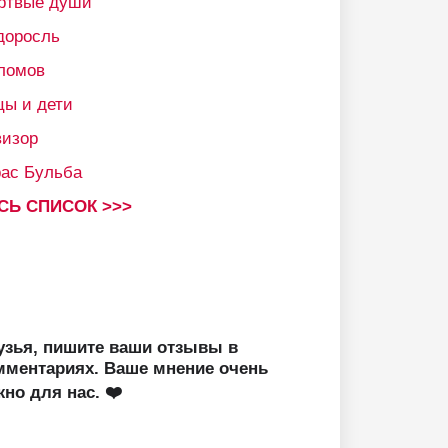
ртвые души
доросль
ломов
цы и дети
визор
рас Бульба
СЬ СПИСОК >>>
узья, пишите ваши отзывы в
мментариях. Ваше мнение очень
жно для нас. ❤️