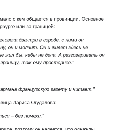
мало с кем общается в провинции. Основное
рбурге или за границей:
ловека два-три в городе, с ними он
 ну, он и молчит. Он и живет здесь не
не жил бы, кабы не дела. А разговаривать он
 границу, там ему просторнее."
 кармана французскую газету и читает."
авица Лариса Огудалова:
ься – без помехи."
арисе, поэтому он надеется, что однажды