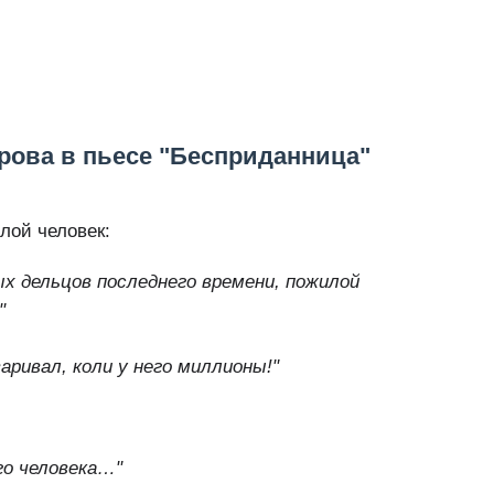
урова в пьесе "Бесприданница"
лой человек:
ых дельцов последнего времени, пожилой
"
аривал, коли у него миллионы!"
го человека…"