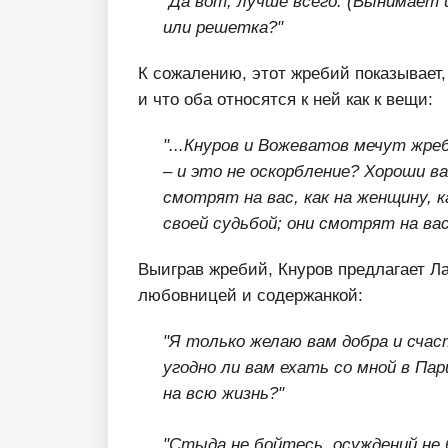
"Да вот, лучше всего. (Вынимает и
или решетка?"
К сожалению, этот жребий показывает,
и что оба относятся к ней как к вещи:
"...Кнуров и Вожеватов мечут жре
– и это не оскорбление? Хороши ва
смотрят на вас, как на женщину, к
своей судьбой; они смотрят на вас
Выиграв жребий, Кнуров предлагает Ла
любовницей и содержанкой:
"Я только желаю вам добра и счас
угодно ли вам ехать со мной в Пар
на всю жизнь?"
"Стыда не бойтесь, осуждений не 