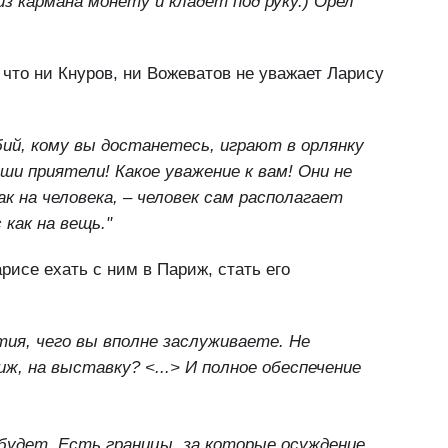
з кармана монету и кладет под руку.) Орел
 что ни Кнуров, ни Вожеватов не уважает Ларису
бий, кому вы достанетесь, играют в орлянку
ши приятели! Какое уважение к вам! Они не
ак на человека, – человек сам располагает
 как на вещь."
рисе ехать с ним в Париж, стать его
тия, чего вы вполне заслуживаете. Не
иж, на выставку? <...> И полное обеспечение
будет. Есть границы, за которые осуждение