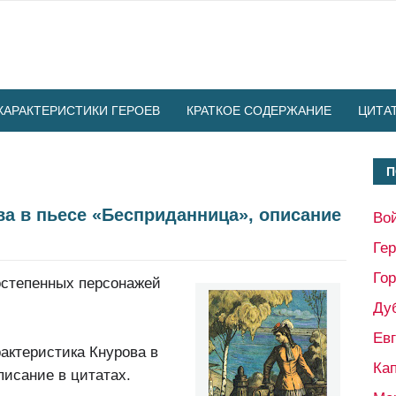
ХАРАКТЕРИСТИКИ ГЕРОЕВ
КРАТКОЕ СОДЕРЖАНИЕ
ЦИТА
П
ва в пьесе «Бесприданница», описание
Во
Ге
Гор
ростепенных персонажей
Ду
Ев
рактеристика Кнурова в
Кап
писание в цитатах.