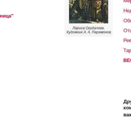
Ме
Не
ница"
Об
Лариса Огудалова.
От
Художник А. А. Парамонов
Ре
Та
ВЕ
Др
ко
ва