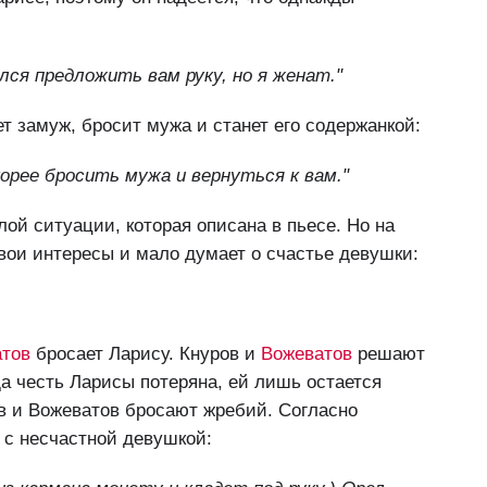
лся предложить вам руку, но я женат."
ет замуж, бросит мужа и станет его содержанкой:
корее бросить мужа и вернуться к вам."
лой ситуации, которая описана в пьесе. Но на
вои интересы и мало думает о счастье девушки:
атов
бросает Ларису. Кнуров и
Вожеватов
решают
да честь Ларисы потеряна, ей лишь остается
в и Вожеватов бросают жребий. Согласно
 с несчастной девушкой: