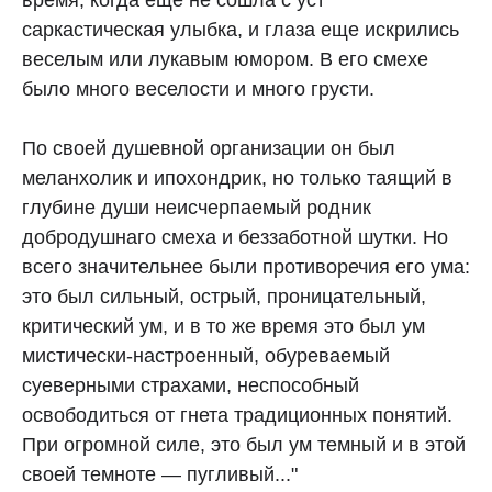
время, когда еще не сошла с уст
саркастическая улыбка, и глаза еще искрились
веселым или лукавым юмором. В его смехе
было много веселости и много грусти.
По своей душевной организации он был
меланхолик и ипохондрик, но только таящий в
глубине души неисчерпаемый родник
добродушнаго смеха и беззаботной шутки. Но
всего значительнее были противоречия его ума:
это был сильный, острый, проницательный,
критический ум, и в то же время это был ум
мистически-настроенный, обуреваемый
суеверными страхами, неспособный
освободиться от гнета традиционных понятий.
При огромной силе, это был ум темный и в этой
своей темноте — пугливый..."