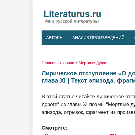
АВТОРЫ
АНАЛИЗ ПРОИЗВЕДЕНИЙ
Главная страница
Мертвые Души
Лирическое отступление «О д
глава XI | Текст эпизода, фраг
В этой статье читайте лирическое отс
дороге" из главы XI поэмы "Мертвые ду
эпизода, отрывок, фрагмент из произв
Смотрите: