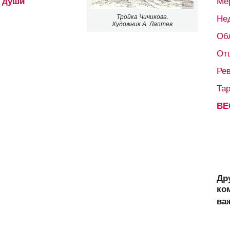
 души"
Ме
Не
Тройка Чичикова.
Художник А. Лаптев
Об
От
Ре
Та
ВЕ
Др
ко
ва