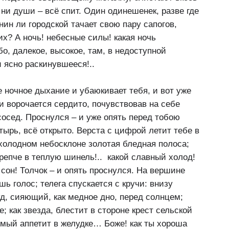
ни души – всё спит. Один одинешенек, разве где
нин ли городской тачает свою пару сапогов,
них? А ночь! небесные силы! какая ночь
о, далекое, высокое, там, в недоступной
и ясно раскинувшееся!..
 ночное дыхание и убаюкивает тебя, и вот уже
 ворочается сердито, почувствовав на себе
сосед. Проснулся – и уже опять перед тобою
стырь, всё открыто. Верста с цифрой летит тебе в
холодном небосклоне золотая бледная полоса;
крепче в теплую шинель!.. какой славный холод!
сон! Толчок – и опять проснулся. На вершине
ь голос; телега спускается с кручи: внизу
д, сияющий, как медное дно, перед солнцем;
; как звезда, блестит в стороне крест сельской
имый аппетит в желудке… Боже! как ты хороша