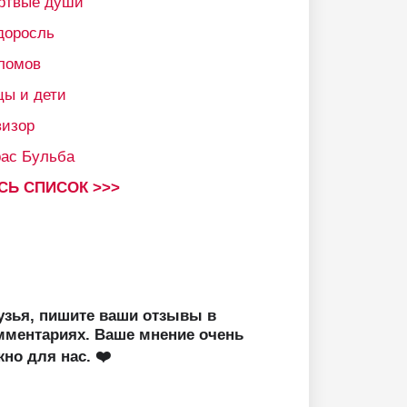
ртвые души
доросль
ломов
цы и дети
визор
рас Бульба
СЬ СПИСОК >>>
узья, пишите ваши отзывы в
мментариях. Ваше мнение очень
жно для нас. ❤️