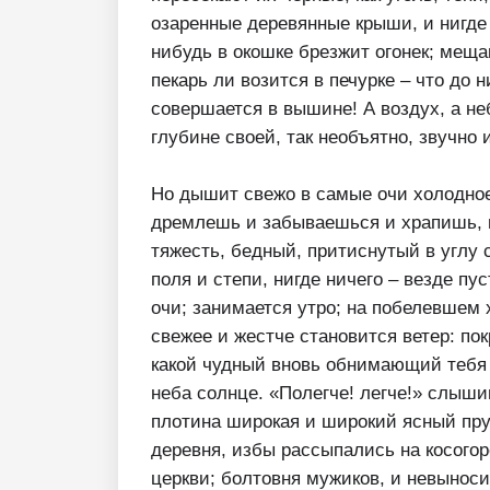
озаренные деревянные крыши, и нигде 
нибудь в окошке брезжит огонек; меща
пекарь ли возится в печурке – что до 
совершается в вышине! А воздух, а неб
глубине своей, так необъятно, звучно 
Но дышит свежо в самые очи холодное
дремлешь и забываешься и храпишь, и
тяжесть, бедный, притиснутый в углу 
поля и степи, нигде ничего – везде пу
очи; занимается утро; на побелевшем 
свежее и жестче становится ветер: по
какой чудный вновь обнимающий тебя 
неба солнце. «Полегче! легче!» слышиш
плотина широкая и широкий ясный пру
деревня, избы рассыпались на косогоре
церкви; болтовня мужиков, и невынос