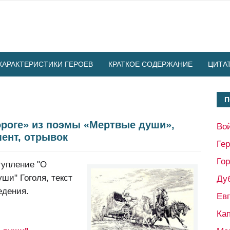
ХАРАКТЕРИСТИКИ ГЕРОЕВ
КРАТКОЕ СОДЕРЖАНИЕ
ЦИТА
П
ороге» из поэмы «Мертвые души»,
Во
мент, отрывок
Ге
Гор
тупление "О
ши" Гоголя, текст
Ду
едения.
Ев
Кап