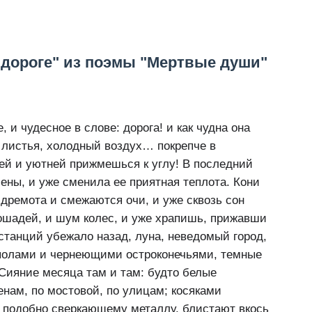
 дороге" из поэмы "Мертвые души"
, и чудесное в слове: дорога! и как чудна она
е листья, холодный воздух… покрепче в
ей и уютней прижмешься к углу! В последний
ены, и уже сменила ее приятная теплота. Кони
дремота и смежаются очи, и уже сквозь сон
лошадей, и шум колес, и уже храпишь, прижавши
 станций убежало назад, луна, неведомый город,
полами и чернеющими остроконечьями, темные
Сияние месяца там и там: будто белые
нам, по мостовой, по улицам; косяками
и; подобно сверкающему металлу, блистают вкось