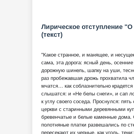
Лирическое отступление "О
(текст)
"Какое странное, и манящее, и несущее
сама, эта дорога: ясный день, осенни
дорожную шинель, шапку на уши, тесн
раз пробежавшая дрожь прохватила чл
мчатся… как соблазнительно крадется 
слышатся: и «Не белы снеги», и сап 
к углу своего соседа. Проснулся: пять
церкви с старинными деревянными ку
бревенчатые и белые каменные дома. 
полотняные платки развешались по сте
пересекают их черные, как уголь, тен