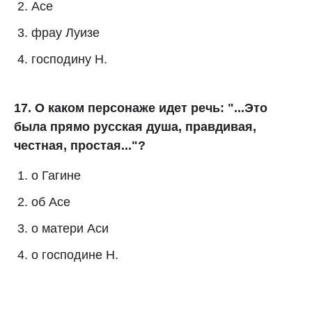
Асе
фрау Луизе
господину Н.
17. О каком персонаже идет речь: "...Это
была прямо русская душа, правдивая,
честная, простая..."?
о Гагине
об Асе
о матери Аси
о господине Н.