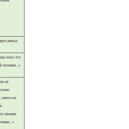
добрым
 двое умных
егда знал, что
 человек...»
зор не
олько
; никто не
ше
ся своими
вами...»