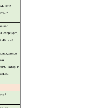
бедители
ие...»
на вас
в Петербурге,
 свете...»
наслаждаться
еми
иями, которые
ать за
анный