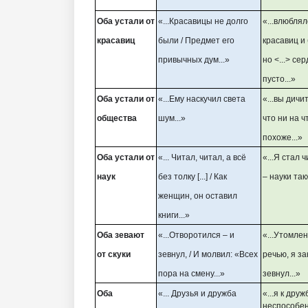
Оба устали от
«...Красавицы не долго
«...влюблял
красавиц
были / Предмет его
красавиц и
привычных дум...»
но <...> се
пусто...»
Оба устали от
«...Ему наскучил света
«...вы дичи
общества
шум...»
что ни на ч
похоже...»
Оба устали от
«... Читал, читал, а всё
«...Я стал 
наук
без толку [...] / Как
– науки так
женщин, он оставил
книги...»
Оба зевают
«...Отворотился – и
«...Утомле
от скуки
зевнул, / И молвил: «Всех
речью, я за
пора на смену...»
зевнул...»
Оба
«... Друзья и дружба
«...я к друж
неспособен.