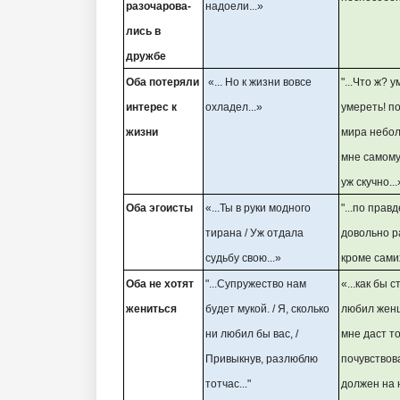
разочарова-
надоели...»
лись в
дружбе
Оба потеряли
«... Но к жизни вовсе
"...Что ж? 
интерес к
охладел...»
умереть! п
жизни
мира небол
мне самому
уж скучно...
Оба эгоисты
«...Ты в руки модного
"...по прав
тирана / Уж отдала
довольно 
судьбу свою...»
кроме самих
Оба не хотят
"...Супружество нам
«...как бы 
жениться
будет мукой. / Я, сколько
любил женщ
ни любил бы вас, /
мне даст т
Привыкнув, разлюблю
почувствова
тотчас..."
должен на 