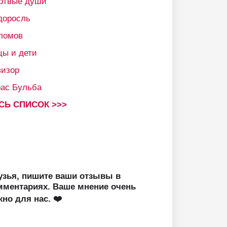
ртвые души
доросль
ломов
цы и дети
визор
рас Бульба
СЬ СПИСОК >>>
узья, пишите ваши отзывы в
мментариях. Ваше мнение очень
жно для нас. ❤️