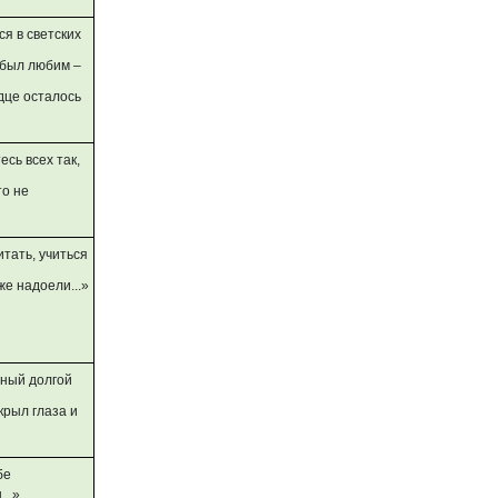
ся в светских
 был любим –
рдце осталось
тесь всех так,
то не
читать, учиться
же надоели...»
нный долгой
крыл глаза и
бе
..»