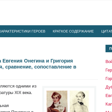
ХАРАКТЕРИСТИКИ ГЕРОЕВ
КРАТКОЕ СОДЕРЖАНИЕ
ЦИТА
П
 Евгения Онегина и Григория
Во
я, сравнение, сопоставление в
Ге
Гор
вляются одними из
Ду
атуры XIX века.
Ев
Кап
льная