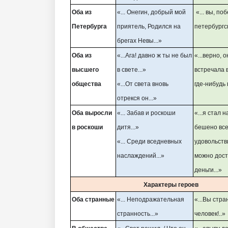
Оба из
«... Онегин, добрый мой
«... вы, по
Петербурга
приятель, Родился на
петербургск
брегах Невы...»
Оба из
«...Ага! давно ж ты не был
«...верно, о
высшего
в свете...»
встречала 
общества
«...От света вновь
где-нибудь в
отрекся он...»
Оба выросли
«... Забав и роскоши
«...я стал 
в роскоши
дитя...»
бешено вс
«... Среди вседневных
удовольств
наслаждений...»
можно дост
деньги...»
Характеры героев
Оба странные
«... Неподражательная
«...Вы стр
странность...»
человек!..»