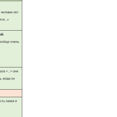
 человек лет
ти...»
ой:
 вообще очень
аза <...> они
, когда он
есть лакеи и