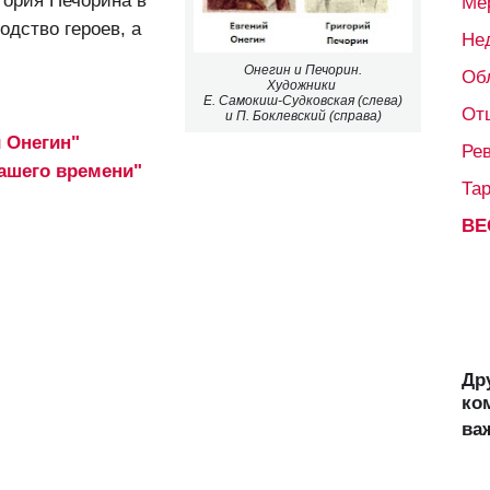
гория Печорина в
Ме
одство героев, а
Не
Онегин и Печорин.
Об
Художники
Е. Самокиш-Судковская (слева)
От
и П. Боклевский (справа)
 Онегин"
Ре
ашего времени"
Та
ВЕ
Др
ко
ва