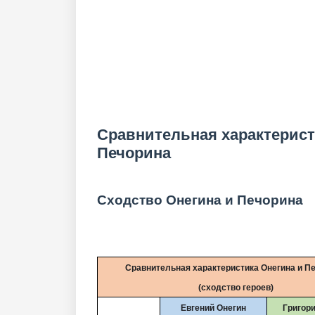
Сравнительная характерист
Печорина
Сходство Онегина и Печорина
Сравнительная характеристика Онегина и П
(сходство героев)
Евгений Онегин
Григор