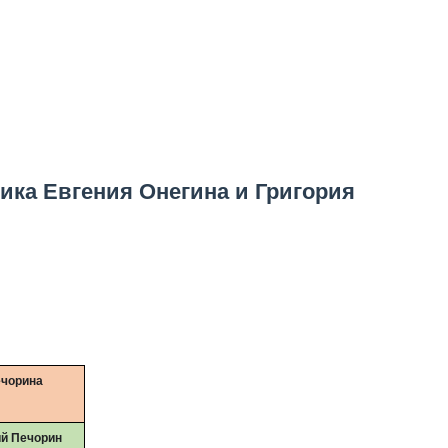
ика Евгения Онегина и Григория
ечорина
ий Печорин