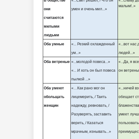
В обществе
«...Свет решил, / Что он
«...слыву 
малым!..»
они
умен и очень мил...»
считаются
милыми
людьми
Оба умные
«... Резкий охлажденный
«...вот нас
ум...»
людей...»
Оба ветреные
«...молодой повеса...»
«...Да, я вс
«... И хоть он был повеса
он ветреный
пылкой ...»
Оба умеют
«…Как рано мог он
«...ничей в
обольщать
лицемерить, / Таить
обещает ст
женщин
надежду, ревновать, /
блаженства
Разуверять, заставить
умеет луч
верить, / Казаться
пользовать
мрачным, изнывать...»
преимущест