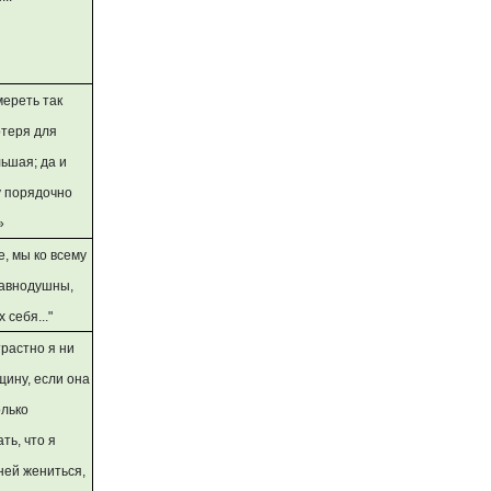
умереть так
отеря для
ьшая; да и
 порядочно
»
де, мы ко всему
равнодушны,
 себя..."
страстно я ни
ину, если она
олько
ть, что я
ней жениться,