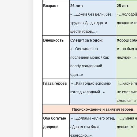
Возраст
26 лет:
25 лет:
«…Дожив без цели, без
«...молодой
трудов / До двадцати
двадцати пя
шести годов…»
Внешность
Следит за модой:
Хорош соб
«...Острижен по
«...он был
последней моде; / Как
недурен...»
dandy лондонский
одет...»
Глаза героев
«...Как только вспомню
«...карие гл
взгляд холодный...»
не смеялись
смеялся!..»
Происхождение и занятия героев
Оба богатые
«...Долгами жил его отец,
«...у меня 
дворяне
/ Давал три бала
деньги!..»
ежегодно...»