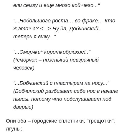
ели семгу и еще много кой‑чего..."
"...Небольшого роста… во фраке… Кто
ж это? а? <...> Ну да, Добчинский,
теперь я вижу..."
"...Сморчки* короткобрюхие!.."
(*сморчок – низенький невзрачный
человек)
"...Бобчинский с пластырем на носу..."
(Бобчинский разбивает себе нос в начале
пьесы. потому что подслушивает под
дверью)
Они оба – городские сплетники, "трещотки",
лгуны: