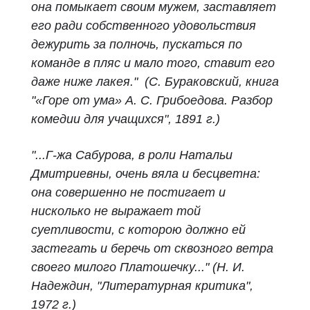
она помыкает своим мужем, заставляет
его ради собственного удовольствия
дежурить за полночь, пускаться по
команде в пляс и мало того, ставит его
даже ниже лакея."
(С. Бураковский, книга
"«Горе от ума» А. С. Грибоедова. Разбор
комедии для учащихся", 1891 г.)
"...Г-жа Сабурова, в роли Натальи
Дмитриевны, очень вяла и бесцветна:
она совершенно не постигает и
нисколько не выражает той
суетливости, с которою должно ей
застегать и беречь от сквозного ветра
своего милого Платошечку..." (Н. И.
Надеждин, "Литературная критика",
1972 г.)