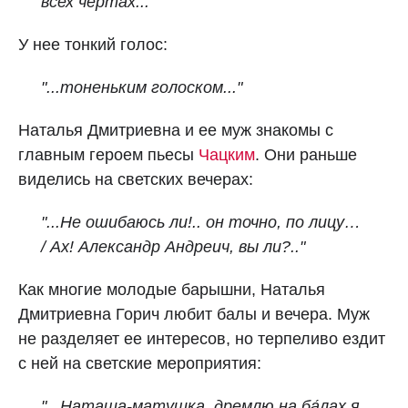
всех чертах..."
У нее тонкий голос:
"...тоненьким голоском..."
Наталья Дмитриевна и ее муж знакомы с
главным героем пьесы
Чацким
. Они раньше
виделись на светских вечерах:
"...Не ошибаюсь ли!.. он точно, по лицу…
/ Ах! Александр Андреич, вы ли?.."
Как многие молодые барышни, Наталья
Дмитриевна Горич любит балы и вечера. Муж
не разделяет ее интересов, но терпеливо ездит
с ней на светские мероприятия:
"...Наташа-матушка, дремлю на ба́лах я,