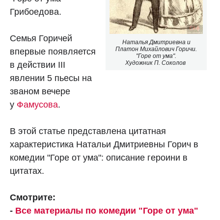
Грибоедова.
Семья Горичей
Наталья Дмитриевна и
Платон Михайлович Горичи.
впервые появляется
"Горе от ума".
Художник П. Соколов
в действии III
явлении 5 пьесы на
званом вечере
у
Фамусова
.
В этой статье представлена цитатная
характеристика Натальи Дмитриевны Горич в
комедии "Горе от ума": описание героини в
цитатах.
Смотрите:
-
Все материалы по комедии "Горе от ума"