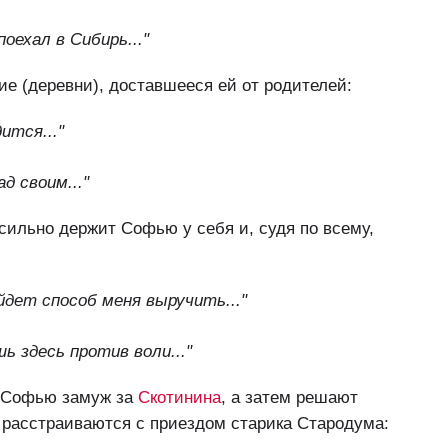
оехал в Сибирь..."
ие (деревни), доставшееся ей от родителей:
ится..."
д своим..."
сильно держит Софью у себя и, судя по всему,
найдет способ меня выручить..."
шь здесь против воли..."
ь Софью замуж за
Скотинина
, а затем решают
ы расстраиваются с приездом старика Стародума: