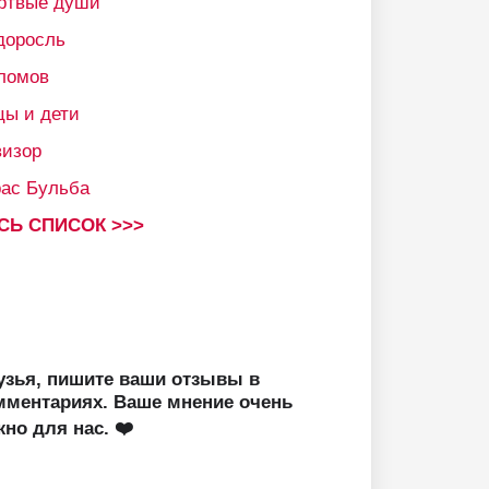
ртвые души
доросль
ломов
цы и дети
визор
рас Бульба
СЬ СПИСОК >>>
узья, пишите ваши отзывы в
мментариях. Ваше мнение очень
жно для нас. ❤️