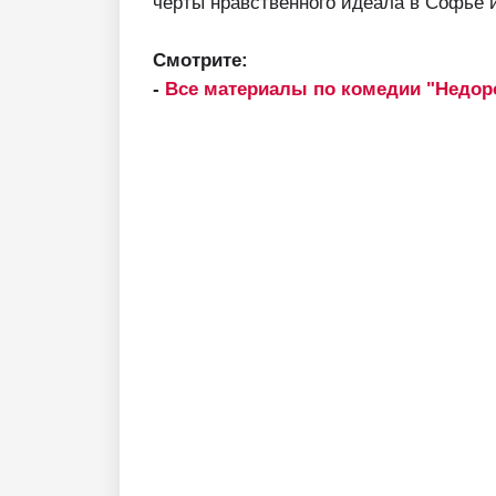
черты нравственного идеала в Софье и
Смотрите:
-
Все материалы по комедии "Недор