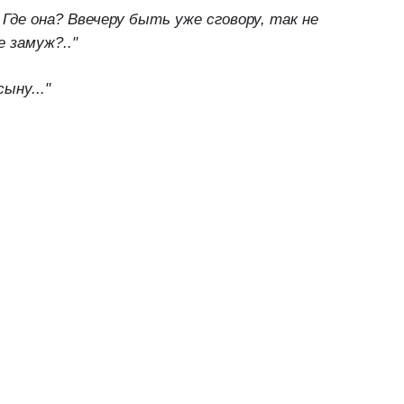
 Где она? Ввечеру быть уже сговору, так не
 замуж?.."
ыну..."