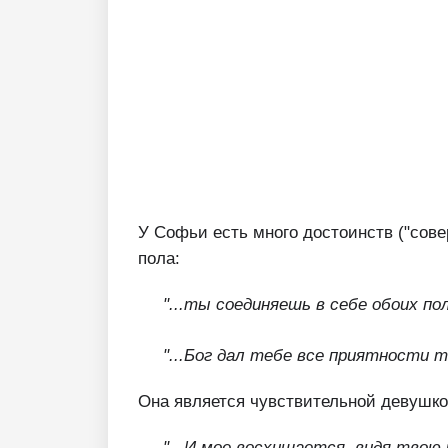
У Софьи есть много достоинств ("совер
пола:
"...ты соединяешь в себе обоих по
"...Бог дал тебе все приятности тв
Она является чувствительной девушко
"...И мое восхищается, видя твою