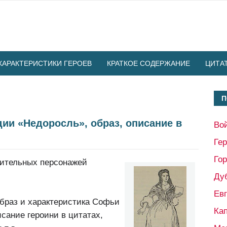
ХАРАКТЕРИСТИКИ ГЕРОЕВ
КРАТКОЕ СОДЕРЖАНИЕ
ЦИТА
П
ии «Недоросль», образ, описание в
Во
Ге
Гор
жительных персонажей
Ду
Ев
образ и характеристика Софьи
Кап
сание героини в цитатах,