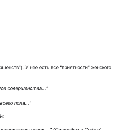
шенств"). У нее есть все "приятности" женского
лов совершенства..."
оего пола..."
й:
 чувствительность..." (Стародум о Софье)