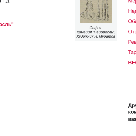
 т.д.
Ме
Не
Об
осль"
Софья.
От
Комедия "Недоросль".
Художник Н. Муратов
Ре
Та
ВЕ
Др
ко
ва