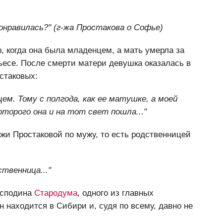
онравилась?" (г-жа Простакова о Софье)
, когда она была младенцем, а мать умерла за
ьесе. После смерти матери девушка оказалась в
стаковых:
ем. Тому с полгода, как ее матушке, а моей
торого она и на тот свет пошла..."
жи Простаковой по мужу, то есть родственницей
ственница..."
осподина
Стародума
, одного из главных
н находится в Сибири и, судя по всему, давно не