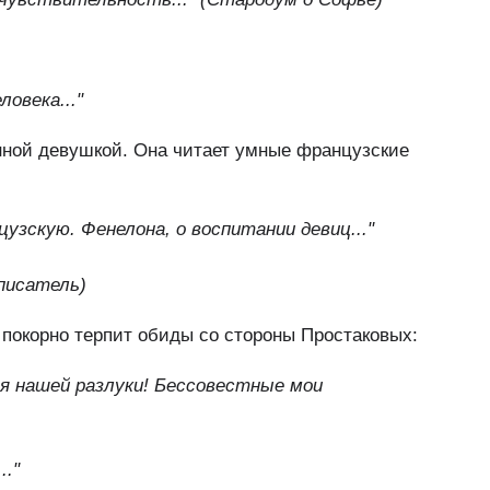
ловека..."
анной девушкой. Она читает умные французские
нцузскую. Фенелона, о воспитании девиц..."
писатель)
 покорно терпит обиды со стороны Простаковых:
ня нашей разлуки! Бессовестные мои
.."