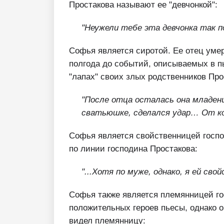
Простакова называют ее "девчонкой":
"Неужели тебе эта девчонка так п
Софья является сиротой. Ее отец умер
полгода до событий, описываемых в п
"лапах" своих злых родственников Про
"После отца осталась она младенц
сватьюшке, сделался удар… От ко
Софья является свойственницей госпо
по линии господина Простакова:
"...Хотя по муже, однако, я ей свой
Софья также является племянницей г
положительных героев пьесы, однако о
видел племянницу: