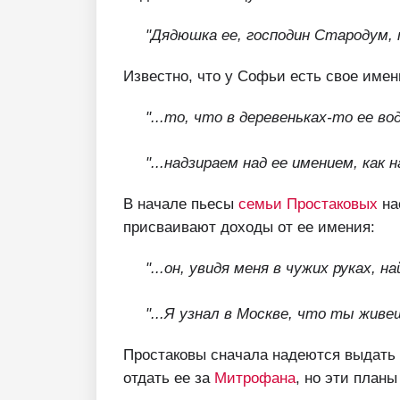
"Дядюшка ее, господин Стародум, п
Известно, что у Софьи есть свое имен
"...то, что в деревеньках-то ее вод
"...
надзираем над ее имением, как на
В начале пьесы
семьи Простаковых
на
присваивают доходы от ее имения:
"...он, увидя меня в чужих руках, 
"...Я узнал в Москве, что ты живе
Простаковы сначала надеются выдат
отдать ее за
Митрофана
, но эти план