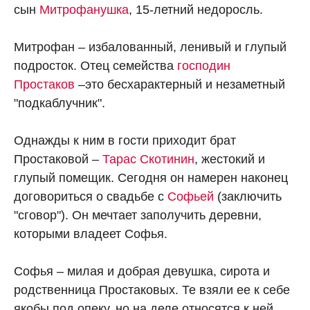
сын
Митрофанушка
, 15-летний недоросль.
Митрофан – избалованный, ленивый и глупый
подросток. Отец семейства
господин
Простаков
–это бесхарактерный и незаметный
"подкаблучник".
Однажды к ним в гости приходит брат
Простаковой –
Тарас Скотинин
, жестокий и
глупый помещик. Сегодня он намерен наконец
договориться о свадьбе с
Софьей
(заключить
"сговор"). Он мечтает заполучить деревни,
которыми владеет Софья.
Софья – милая и добрая девушка, сирота и
родственница Простаковых. Те взяли ее к себе
якобы под опеку, но на деле относятся к ней