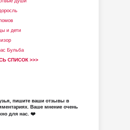
ртвые души
доросль
ломов
цы и дети
визор
рас Бульба
СЬ СПИСОК >>>
узья, пишите ваши отзывы в
мментариях. Ваше мнение очень
жно для нас. ❤️