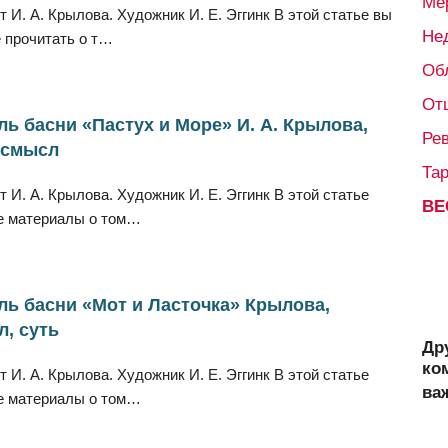
Ме
т И. А. Крылова. Художник И. Е. Эггинк В этой статье вы
Не
 прочитать о т…
Об
От
ь басни «Пастух и Море» И. А. Крылова,
Ре
 смысл
Та
т И. А. Крылова. Художник И. Е. Эггинк В этой статье
ВЕ
е материалы о том…
ь басни «Мот и Ласточка» Крылова,
, суть
Др
ко
т И. А. Крылова. Художник И. Е. Эггинк В этой статье
ва
е материалы о том…