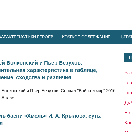
ХАРАКТЕРИСТИКИ ГЕРОЕВ
КРАТКОЕ СОДЕРЖАНИЕ
ЦИТА
П
й Болконский и Пьер Безухов:
ительная характеристика в таблице,
Во
ение, сходства и различия
Ге
 Болконский и Пьер Безухов. Сериал "Война и мир" 2016
Гор
зь Андре…
Ду
Ев
ь басни «Хмель» И. А. Крылова, суть,
Кап
л