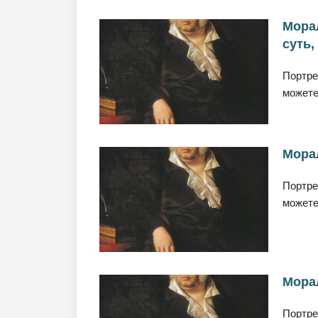
Мора
суть,
Портре
можете
Морал
Портре
можете
Морал
Портре