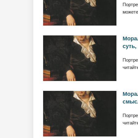
Портре
можете
Морал
суть,
Портре
читайт
Морал
смысл
Портре
читайт